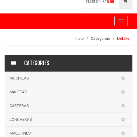
CARRITO-
S/
0.00
Toggle
navigati
Detalle
Inicio
Categorías
CATEGORIES
MOCHILAS
MALETAS
CARTERAS
LONCHERAS
MALETINES