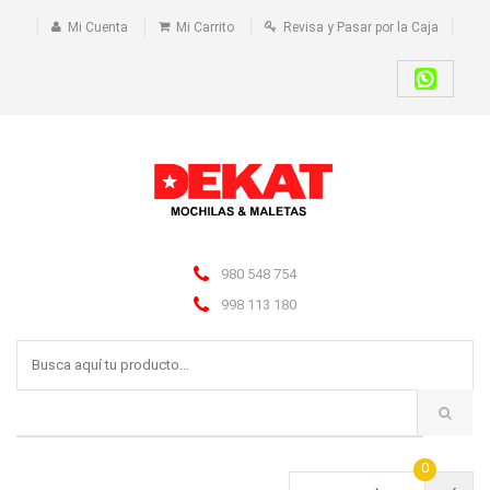
Mi Cuenta
Mi Carrito
Revisa y Pasar por la Caja
980 548 754
998 113 180
0