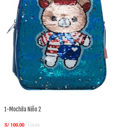
1-Mochila Niño 2
2
S/ 100.00
S
110.00