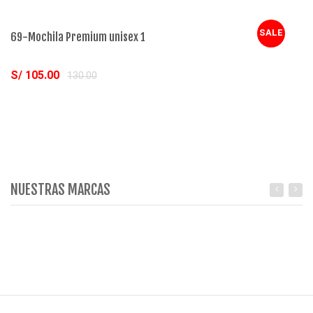
SALE
69-Mochila Premium unisex 1
70
S/ 105.00
S
130.00
Comprar
NUESTRAS MARCAS