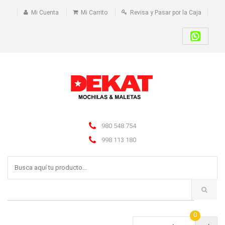
Mi Cuenta
Mi Carrito
Revisa y Pasar por la Caja
980 548 754
998 113 180
0