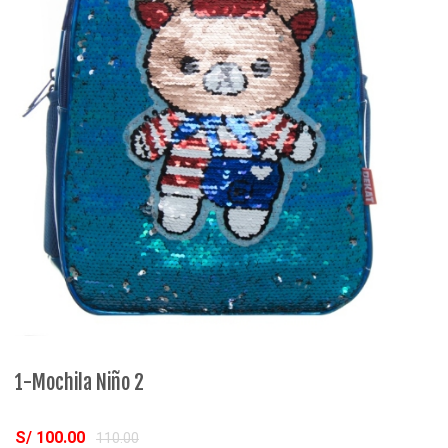
1-Mochila Niño 2
2
S/ 100.00
S
110.00