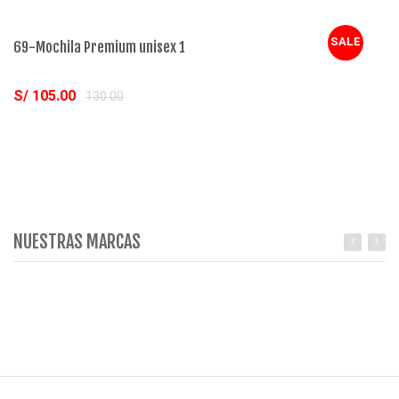
SALE
69-Mochila Premium unisex 1
70
S/ 105.00
S
130.00
Comprar
NUESTRAS MARCAS