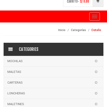
CARRITO-
S/
0.00
Toggle
navigati
Detalle
Inicio
Categorías
CATEGORIES
MOCHILAS
MALETAS
CARTERAS
LONCHERAS
MALETINES