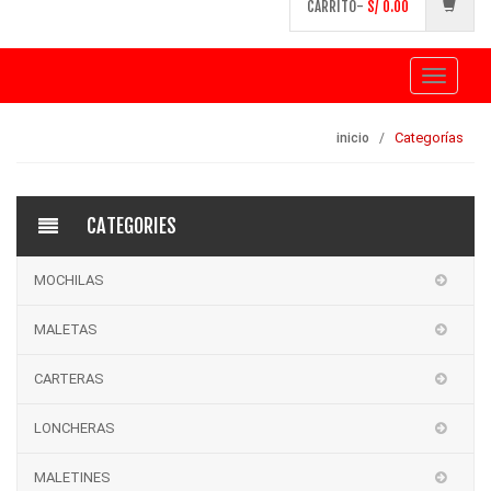
CARRITO-
S/
0.00
Toggle
navigati
Categorías
inicio
CATEGORIES
MOCHILAS
MALETAS
CARTERAS
LONCHERAS
MALETINES