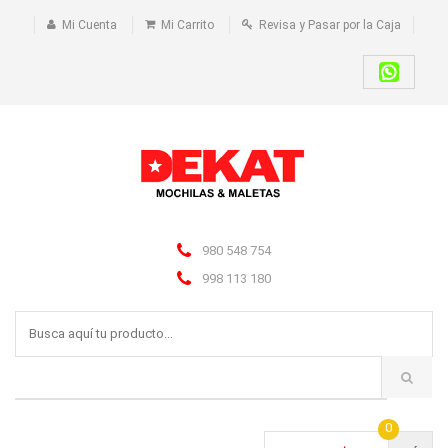
Mi Cuenta
Mi Carrito
Revisa y Pasar por la Caja
980 548 754
998 113 180
0