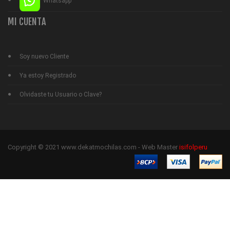
Whatsapp
MI CUENTA
Soy nuevo Cliente
Ya estoy Registrado
Olvidaste tu Usuario o Clave?
Copyright © 2021 www.dekatmochilas.com - Web Master
isifolperu